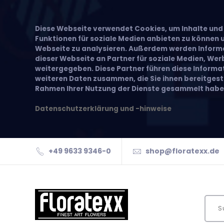
Diese Webseite verwendet Cookies, um Inhalte und 
Funktionen für soziale Medien anbieten zu können u
Webseite zu analysieren. Außerdem werden Inform
dieser Webseite an Partner für soziale Medien, We
weitergegeben. Diese Partner führen diese Inform
weiteren Daten zusammen, die Sie ihnen bereitgeste
Rahmen Ihrer Nutzung der Dienste gesammelt habe
Datenschutzerklärung und -hinweise
+49 9633 9346-0
shop@floratexx.de