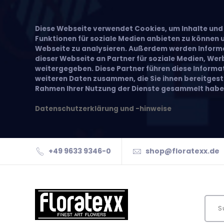
Diese Webseite verwendet Cookies, um Inhalte und 
Funktionen für soziale Medien anbieten zu können u
Webseite zu analysieren. Außerdem werden Inform
dieser Webseite an Partner für soziale Medien, We
weitergegeben. Diese Partner führen diese Inform
weiteren Daten zusammen, die Sie ihnen bereitgeste
Rahmen Ihrer Nutzung der Dienste gesammelt habe
Datenschutzerklärung und -hinweise
+49 9633 9346-0
shop@floratexx.de